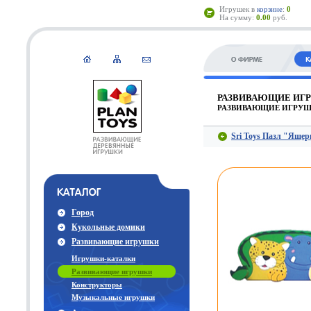
Игрушек в
корзине
:
0
На сумму:
0.00
руб.
РАЗВИВАЮЩИЕ ИГ
РАЗВИВАЮЩИЕ ИГРУ
Sri Toys Пазл "Яще
Город
Кукольные домики
Развивающие игрушки
Игрушки-каталки
Развивающие игрушки
Конструкторы
Музыкальные игрушки